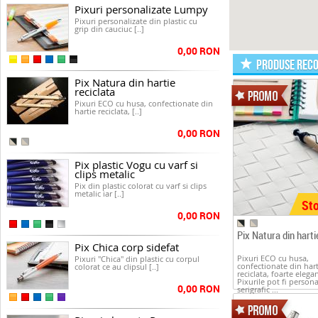
Pixuri personalizate Lumpy
Pixuri personalizate din plastic cu
grip din cauciuc [..]
0,00 RON
PRODUSE REC
Pix Natura din hartie
reciclata
Pixuri ECO cu husa, confectionate din
hartie reciclata, [..]
0,00 RON
Pix plastic Vogu cu varf si
clips metalic
Pix din plastic colorat cu varf si clips
metalic iar [..]
Sto
0,00 RON
Pix Natura din harti
Pix Chica corp sidefat
Pixuri ECO cu husa,
Pixuri "Chica" din plastic cu corpul
confectionate din hart
colorat ce au clipsul [..]
reciclata, foarte elega
Pixurile pot fi persona
0,00 RON
serigrafic ...