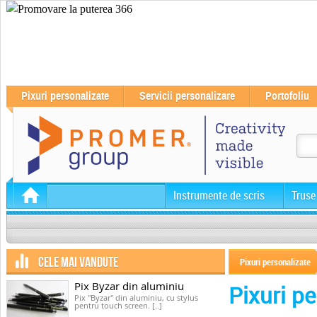
Pixuri personalizate
Servicii personalizare
Portofoliu
Instrumente de scris
Truse
CELE MAI VANDUTE
Pixuri personalizate
Pix Byzar din aluminiu
Pixuri p
Pix "Byzar" din aluminiu, cu stylus
pentru touch screen. [..]