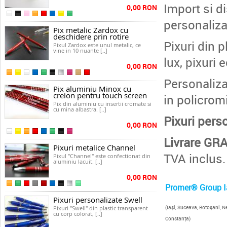
Import si di
0,00 RON
personaliz
Pix metalic Zardox cu
deschidere prin rotire
Pixuri din p
Pixul Zardox este unul metalic, ce
vine in 10 nuante [..]
lux, pixuri 
0,00 RON
Personaliza
Pix aluminiu Minox cu
creion pentru touch screen
in policrom
Pix din aluminiu cu insertii cromate si
cu mina albastra. [..]
Pixuri pers
0,00 RON
Livrare GR
Pixuri metalice Channel
TVA inclus.
Pixul "Channel" este confectionat din
aluminiu lacuit. [..]
0,00 RON
Promer® Group Ia
Pixuri personalizate Swell
(Iaşi, Suceava, Botoşani, N
Pixuri "Swell" din plastic transparent
cu corp colorat, [..]
Constanţa)