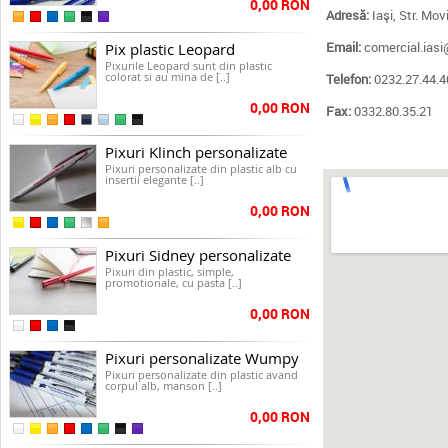
0,00 RON
Adresă:
Iaşi, Str. Movi
Email:
comercial.iasi
Pix plastic Leopard
Pixurile Leopard sunt din plastic
colorat si au mina de [..]
Telefon:
0232.27.44.4
0,00 RON
Fax:
0332.80.35.21
Pixuri Klinch personalizate
Pixuri personalizate din plastic alb cu
insertii elegante [..]
0,00 RON
Pixuri Sidney personalizate
Pixuri din plastic, simple,
promotionale, cu pasta [..]
0,00 RON
Pixuri personalizate Wumpy
Pixuri personalizate din plastic avand
corpul alb, manson [..]
0,00 RON