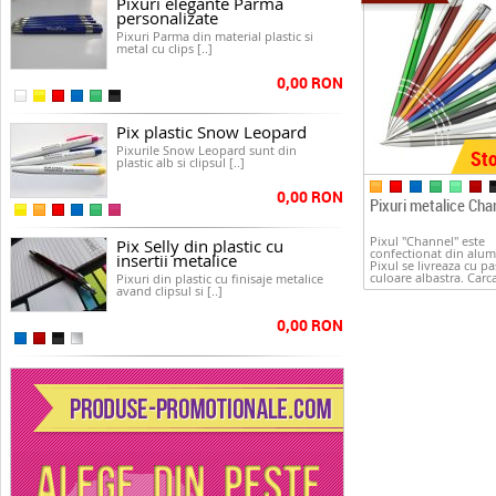
Pixuri elegante Parma
personalizate
Pixuri Parma din material plastic si
metal cu clips [..]
0,00 RON
Pix plastic Snow Leopard
Pixurile Snow Leopard sunt din
Sto
plastic alb si clipsul [..]
0,00 RON
Pixuri metalice Cha
Pixul "Channel" este
Pix Selly din plastic cu
confectionat din alumi
insertii metalice
Pixul se livreaza cu p
culoare albastra. Carca
Pixuri din plastic cu finisaje metalice
avand clipsul si [..]
0,00 RON