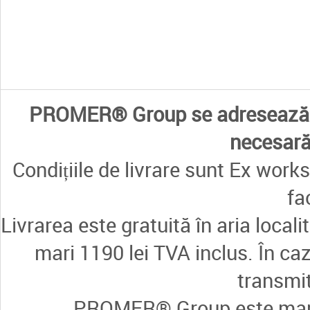
PROMER® Group se adresează e
necesară 
Condițiile de livrare sunt Ex works
fa
Livrarea este gratuită în aria loca
mari 1190 lei TVA inclus. În ca
transmi
PROMER® Group este marcă