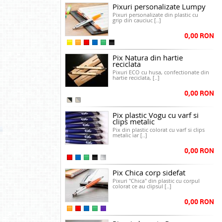
Pixuri personalizate Lumpy
Pixuri personalizate din plastic cu
grip din cauciuc [..]
0,00 RON
Pix Natura din hartie
reciclata
Pixuri ECO cu husa, confectionate din
hartie reciclata, [..]
0,00 RON
Pix plastic Vogu cu varf si
clips metalic
Pix din plastic colorat cu varf si clips
metalic iar [..]
0,00 RON
Pix Chica corp sidefat
Pixuri "Chica" din plastic cu corpul
colorat ce au clipsul [..]
0,00 RON