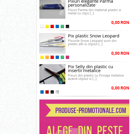
Pixuri elegante Parma
personalizate
Pixuri Parma din material plastic si
metal cu clips [..]
0,00 RON
Pix plastic Snow Leopard
Pixurile Snow Leopard sunt din
plastic alb si clipsul [..]
0,00 RON
Pix Selly din plastic cu
insertii metalice
Pixuri din plastic cu finisaje metalice
avand clipsul si [..]
0,00 RON