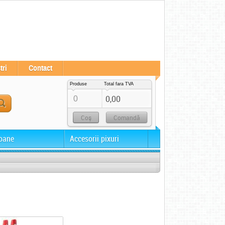
tri
Contact
Produse
Total fara TVA
0,00
0
Coş
Comandă
oane
Accesorii pixuri