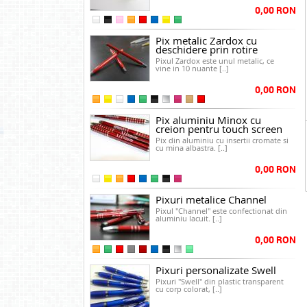
0,00 RON
Pix metalic Zardox cu
deschidere prin rotire
Pixul Zardox este unul metalic, ce
vine in 10 nuante [..]
0,00 RON
Pix aluminiu Minox cu
creion pentru touch screen
Pix din aluminiu cu insertii cromate si
cu mina albastra. [..]
0,00 RON
Pixuri metalice Channel
Pixul "Channel" este confectionat din
aluminiu lacuit. [..]
0,00 RON
Pixuri personalizate Swell
Pixuri "Swell" din plastic transparent
cu corp colorat, [..]