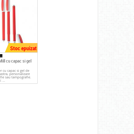
Stoc epuizat
 Mill cu capac si gel
er cu capac si gel de
astra, personalizare
afie sau tampografie.
 ...