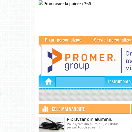
Pixuri personalizate
Servicii personalizar
Instrumente 
CELE MAI VANDUTE
Pix Byzar din aluminiu
Pix "Byzar" din aluminiu, cu stylus
pentru touch screen. [..]