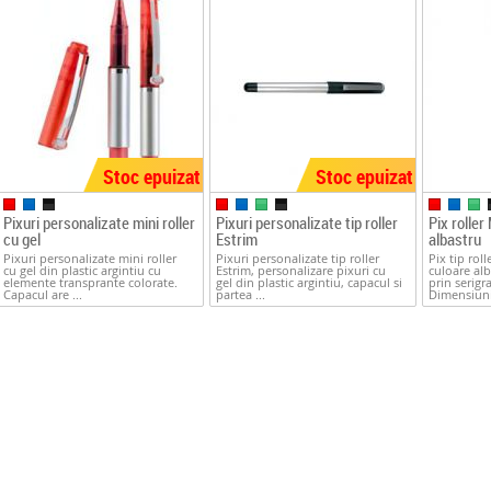
Stoc epuizat
Stoc epuizat
Pixuri personalizate mini roller
Pixuri personalizate tip roller
Pix roller
cu gel
Estrim
albastru
Pixuri personalizate mini roller
Pixuri personalizate tip roller
Pix tip roll
cu gel din plastic argintiu cu
Estrim, personalizare pixuri cu
culoare alb
elemente transprante colorate.
gel din plastic argintiu, capacul si
prin serigr
Capacul are ...
partea ...
Dimensiuni: