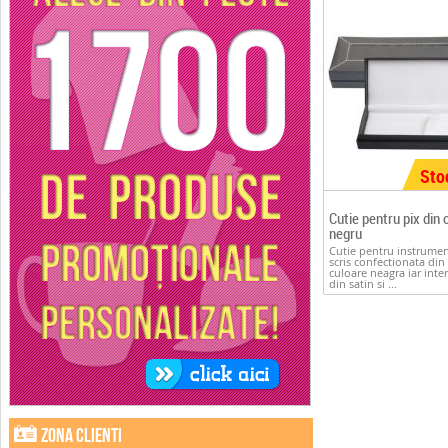
Sto
Cutie pentru pix din 
negru
Cutie pentru instrume
scris confectionata din
culoare neagra iar inter
din satin si ...
Zona clienti