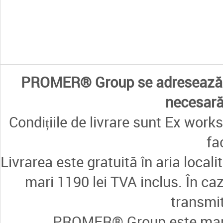
PROMER® Group se adresează e
necesară 
Condițiile de livrare sunt Ex works
fa
Livrarea este gratuită în aria loca
mari 1190 lei TVA inclus. În ca
transmi
PROMER® Group este marcă