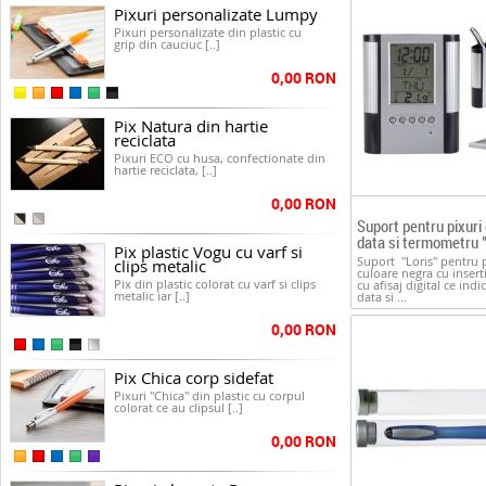
Pixuri personalizate Lumpy
Pixuri personalizate din plastic cu
grip din cauciuc [..]
0,00 RON
Pix Natura din hartie
reciclata
Pixuri ECO cu husa, confectionate din
hartie reciclata, [..]
0,00 RON
Suport pentru pixuri
data si termometru "
Pix plastic Vogu cu varf si
Suport "Loris" pentru 
clips metalic
culoare negra cu inserti
Pix din plastic colorat cu varf si clips
cu afisaj digital ce indi
metalic iar [..]
data si ...
0,00 RON
Pix Chica corp sidefat
Pixuri "Chica" din plastic cu corpul
colorat ce au clipsul [..]
0,00 RON