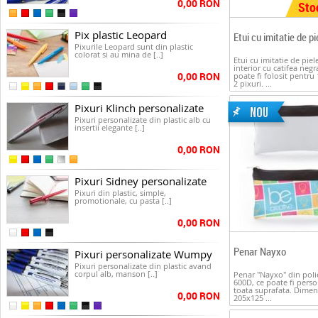
0,00 RON
Sto
Pix plastic Leopard
Etui cu imitatie de pi
Pixurile Leopard sunt din plastic
colorat si au mina de [..]
Etui cu imitatie de piele
interior cu catifea negr
0,00 RON
poate fi folosit pentru 
2 pixuri. ...
Pixuri Klinch personalizate
Pixuri personalizate din plastic alb cu
insertii elegante [..]
0,00 RON
Pixuri Sidney personalizate
Pixuri din plastic, simple,
promotionale, cu pasta [..]
0,00 RON
Penar Nayxo
Pixuri personalizate Wumpy
Pixuri personalizate din plastic avand
corpul alb, manson [..]
Penar "Nayxo" din poli
600D, ce poate fi perso
toata suprafata. Dimen
0,00 RON
205x125 ...