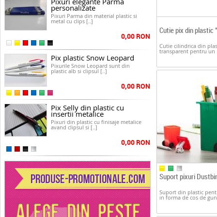
Pixuri elegante Parma
personalizate
Pixuri Parma din material plastic si
metal cu clips [..]
Cutie pix din plastic
0,00 RON
Cutie cilindrica din plas
transparent pentru un 
Pix plastic Snow Leopard
Pixurile Snow Leopard sunt din
plastic alb si clipsul [..]
0,00 RON
Pix Selly din plastic cu
insertii metalice
Pixuri din plastic cu finisaje metalice
avand clipsul si [..]
0,00 RON
Suport pixuri Dustbi
Suport din plastic pent
in forma de cos de gun