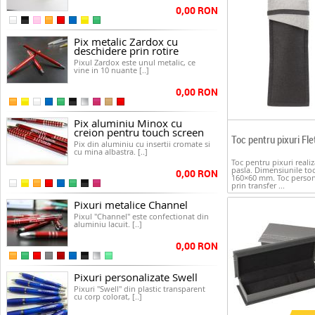
0,00 RON
Pix metalic Zardox cu
deschidere prin rotire
Pixul Zardox este unul metalic, ce
vine in 10 nuante [..]
0,00 RON
Pix aluminiu Minox cu
creion pentru touch screen
Toc pentru pixuri Fl
Pix din aluminiu cu insertii cromate si
cu mina albastra. [..]
Toc pentru pixuri realiz
pasla. Dimensiunile toc
0,00 RON
160×60 mm. Toc person
prin transfer ...
Pixuri metalice Channel
Pixul "Channel" este confectionat din
aluminiu lacuit. [..]
0,00 RON
Pixuri personalizate Swell
Pixuri "Swell" din plastic transparent
cu corp colorat, [..]