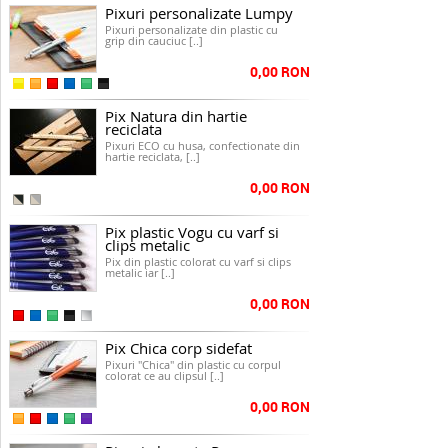
Pixuri personalizate Lumpy
Pixuri personalizate din plastic cu
grip din cauciuc [..]
0,00 RON
Pix Natura din hartie
reciclata
Pixuri ECO cu husa, confectionate din
hartie reciclata, [..]
0,00 RON
Pix plastic Vogu cu varf si
clips metalic
Pix din plastic colorat cu varf si clips
metalic iar [..]
0,00 RON
Pix Chica corp sidefat
Pixuri "Chica" din plastic cu corpul
colorat ce au clipsul [..]
0,00 RON