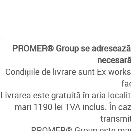
PROMER® Group se adresează e
necesară 
Condițiile de livrare sunt Ex works
fa
Livrarea este gratuită în aria loca
mari 1190 lei TVA inclus. În ca
transmi
PROMER® Group este marcă