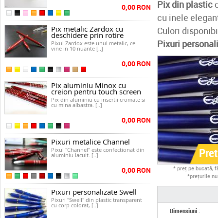
Pix din plastic
c
0,00 RON
cu inele elegan
Pix metalic Zardox cu
Culori disponibi
deschidere prin rotire
Pixuri personal
Pixul Zardox este unul metalic, ce
vine in 10 nuante [..]
0,00 RON
Pix aluminiu Minox cu
creion pentru touch screen
Pix din aluminiu cu insertii cromate si
cu mina albastra. [..]
0,00 RON
Pixuri metalice Channel
Pre
Pixul "Channel" este confectionat din
aluminiu lacuit. [..]
* preţ pe bucată, 
0,00 RON
*preţurile n
Pixuri personalizate Swell
Pixuri "Swell" din plastic transparent
cu corp colorat, [..]
Dimensiuni :