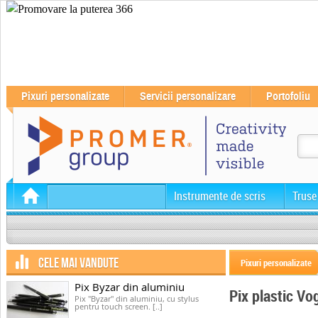
Pixuri personalizate
Servicii personalizare
Portofoliu
Instrumente de scris
Truse
CELE MAI VANDUTE
Pixuri personalizate
Pix Byzar din aluminiu
Pix plastic Vog
Pix "Byzar" din aluminiu, cu stylus
pentru touch screen. [..]