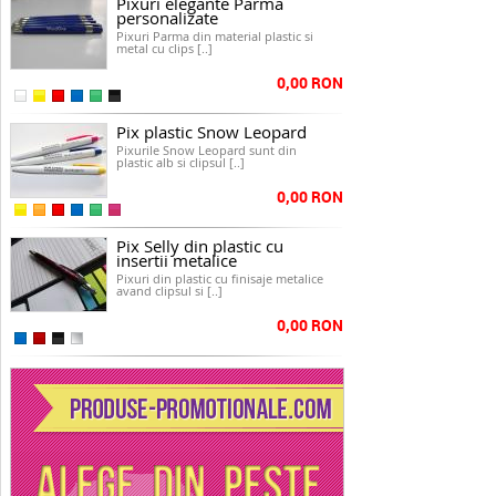
Pixuri elegante Parma
personalizate
Pixuri Parma din material plastic si
metal cu clips [..]
0,00 RON
Pix plastic Snow Leopard
Pixurile Snow Leopard sunt din
plastic alb si clipsul [..]
0,00 RON
Pix Selly din plastic cu
insertii metalice
Pixuri din plastic cu finisaje metalice
avand clipsul si [..]
0,00 RON