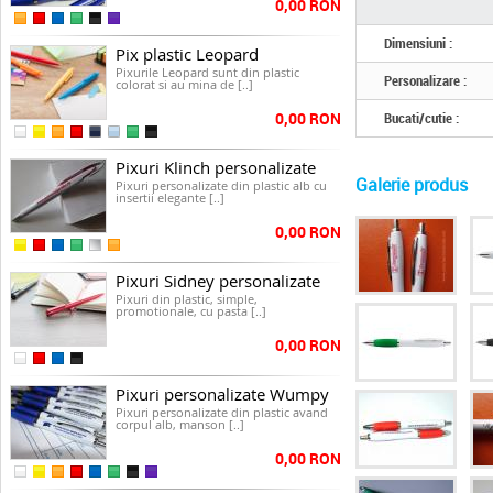
0,00 RON
Dimensiuni :
Pix plastic Leopard
Pixurile Leopard sunt din plastic
Personalizare :
colorat si au mina de [..]
0,00 RON
Bucati/cutie :
Pixuri Klinch personalizate
Galerie produs
Pixuri personalizate din plastic alb cu
insertii elegante [..]
0,00 RON
Pixuri Sidney personalizate
Pixuri din plastic, simple,
promotionale, cu pasta [..]
0,00 RON
Pixuri personalizate Wumpy
Pixuri personalizate din plastic avand
corpul alb, manson [..]
0,00 RON