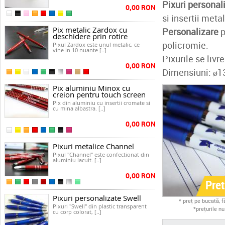
Pixuri personal
0,00 RON
si insertii met
Pix metalic Zardox cu
Personalizare
p
deschidere prin rotire
policromie.
Pixul Zardox este unul metalic, ce
vine in 10 nuante [..]
Pixurile se livr
0,00 RON
Dimensiuni: ø
Pix aluminiu Minox cu
creion pentru touch screen
Pix din aluminiu cu insertii cromate si
cu mina albastra. [..]
0,00 RON
Pixuri metalice Channel
Pixul "Channel" este confectionat din
aluminiu lacuit. [..]
0,00 RON
Pre
Pixuri personalizate Swell
* preţ pe bucată, 
Pixuri "Swell" din plastic transparent
*preţurile n
cu corp colorat, [..]