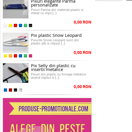
Pixuri elegante Parma
personalizate
Pixuri Parma din material plastic si
metal cu clips [..]
0,00 RON
Pix plastic Snow Leopard
Pixurile Snow Leopard sunt din
plastic alb si clipsul [..]
0,00 RON
Pix Selly din plastic cu
insertii metalice
Pixuri din plastic cu finisaje metalice
avand clipsul si [..]
0,00 RON