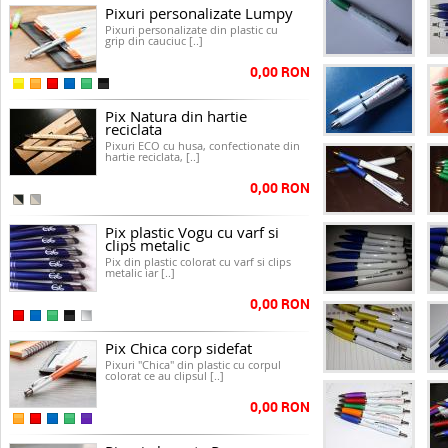
Pixuri personalizate Lumpy
Pixuri personalizate din plastic cu
grip din cauciuc [..]
0,00 RON
Pix Natura din hartie
reciclata
Pixuri ECO cu husa, confectionate din
hartie reciclata, [..]
0,00 RON
Pix plastic Vogu cu varf si
clips metalic
Pix din plastic colorat cu varf si clips
metalic iar [..]
0,00 RON
Pix Chica corp sidefat
Pixuri "Chica" din plastic cu corpul
colorat ce au clipsul [..]
0,00 RON