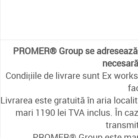
PROMER® Group se adresează e
necesară 
Condițiile de livrare sunt Ex works
fa
Livrarea este gratuită în aria loca
mari 1190 lei TVA inclus. În ca
transmi
PROMER® Group este marcă