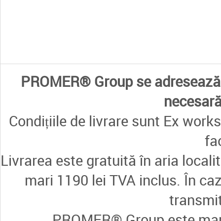
PROMER® Group se adresează e
necesară 
Condițiile de livrare sunt Ex works
fa
Livrarea este gratuită în aria loca
mari 1190 lei TVA inclus. În ca
transmi
PROMER® Group este marcă