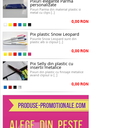
Pixuri elegante Parma
personalizate
Pixuri Parma din material plastic si
metal cu clips [..]
0,00 RON
Pix plastic Snow Leopard
Pixurile Snow Leopard sunt din
plastic alb si clipsul [..]
0,00 RON
Pix Selly din plastic cu
insertii metalice
Pixuri din plastic cu finisaje metalice
avand clipsul si [..]
0,00 RON