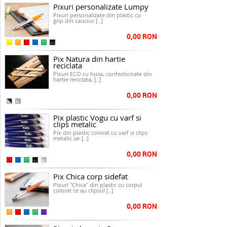
Pixuri personalizate Lumpy
Pixuri personalizate din plastic cu
grip din cauciuc [..]
0,00 RON
Pix Natura din hartie
reciclata
Pixuri ECO cu husa, confectionate din
hartie reciclata, [..]
0,00 RON
Pix plastic Vogu cu varf si
clips metalic
Pix din plastic colorat cu varf si clips
metalic iar [..]
0,00 RON
Pix Chica corp sidefat
Pixuri "Chica" din plastic cu corpul
colorat ce au clipsul [..]
0,00 RON