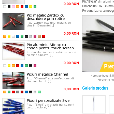
Pix "Byzar"
din aluminiu
0,00 RON
Dimensiuni: 8x136 mm
Personalizare:
tampogr
Pix metalic Zardox cu
deschidere prin rotire
Pixul Zardox este unul metalic, ce
vine in 10 nuante [..]
0,00 RON
Pix aluminiu Minox cu
creion pentru touch screen
Pix din aluminiu cu insertii cromate si
cu mina albastra. [..]
0,00 RON
Pre
Pixuri metalice Channel
* preţ pe bucată, 
Pixul "Channel" este confectionat din
*preţurile n
aluminiu lacuit. [..]
Galerie produs
0,00 RON
Pixuri personalizate Swell
Pixuri "Swell" din plastic transparent
cu corp colorat, [..]