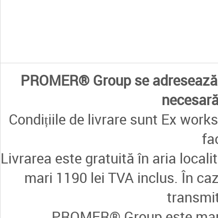
PROMER® Group se adresează e
necesară 
Condițiile de livrare sunt Ex works
fa
Livrarea este gratuită în aria loca
mari 1190 lei TVA inclus. În ca
transmi
PROMER® Group este marcă