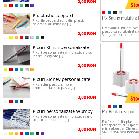
0,00 RON
Sto
Pix plastic Leopard
Pix Sauris multifunct
Pixurile Leopard sunt din plastic
colorat si au mina de [..]
Pix "Sauris" multifunct
plastic cu surubelnita
0,00 RON
si rigla de 7 cm. Pixul a
Pixuri Klinch personalizate
Pixuri personalizate din plastic alb cu
insertii elegante [..]
0,00 RON
Pixuri Sidney personalizate
Pixuri din plastic, simple,
promotionale, cu pasta [..]
0,00 RON
Sto
Pixuri personalizate Wumpy
Pix Henk cu suport
Pixuri personalizate din plastic avand
corpul alb, manson [..]
Pix "Henk" din plastic
transparent, cu suport.
mina albastra. Dimensi
0,00 RON
56x170x56 mm Personali