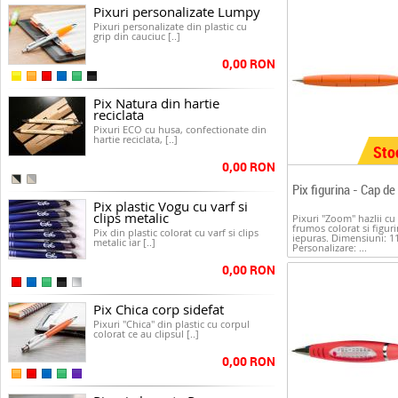
Pixuri personalizate Lumpy
Pixuri personalizate din plastic cu
grip din cauciuc [..]
0,00 RON
Pix Natura din hartie
reciclata
Pixuri ECO cu husa, confectionate din
hartie reciclata, [..]
Sto
0,00 RON
Pix figurina - Cap de
Pix plastic Vogu cu varf si
clips metalic
Pixuri "Zoom" hazlii cu
frumos colorat si figur
Pix din plastic colorat cu varf si clips
iepuras. Dimensiuni: 
metalic iar [..]
Personalizare: ...
0,00 RON
Pix Chica corp sidefat
Pixuri "Chica" din plastic cu corpul
colorat ce au clipsul [..]
0,00 RON