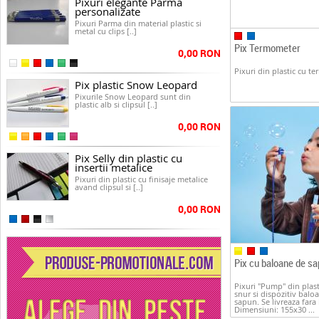
Pixuri elegante Parma
personalizate
Pixuri Parma din material plastic si
metal cu clips [..]
Pix Termometer
0,00 RON
Pixuri din plastic cu t
Pix plastic Snow Leopard
Pixurile Snow Leopard sunt din
plastic alb si clipsul [..]
0,00 RON
Pix Selly din plastic cu
insertii metalice
Pixuri din plastic cu finisaje metalice
avand clipsul si [..]
0,00 RON
Pix cu baloane de s
Pixuri "Pump" din plast
snur si dispozitiv balo
sapun. Se livreaza fara 
Dimensiuni: 155x30 ...