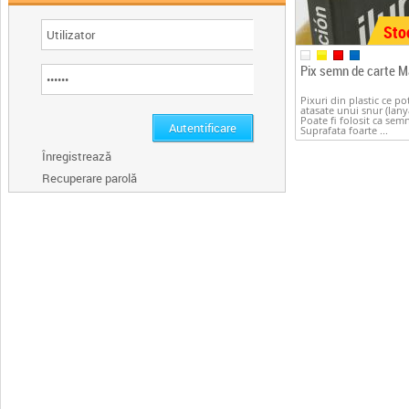
Sto
Pix semn de carte M
Pixuri din plastic ce pot
atasate unui snur (lany
Poate fi folosit ca semn
Suprafata foarte ...
Înregistrează
Recuperare parolă