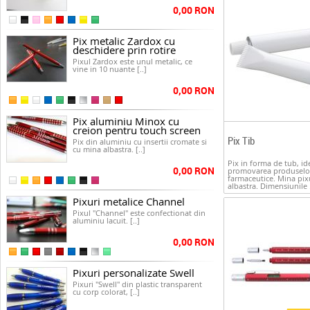
0,00 RON
Pix metalic Zardox cu
deschidere prin rotire
Pixul Zardox este unul metalic, ce
vine in 10 nuante [..]
0,00 RON
Pix aluminiu Minox cu
creion pentru touch screen
Pix Tib
Pix din aluminiu cu insertii cromate si
cu mina albastra. [..]
Pix in forma de tub, id
0,00 RON
promovarea produselo
farmaceutice. Mina pix
albastra. Dimensiunile .
Pixuri metalice Channel
Pixul "Channel" este confectionat din
aluminiu lacuit. [..]
0,00 RON
Pixuri personalizate Swell
Pixuri "Swell" din plastic transparent
cu corp colorat, [..]