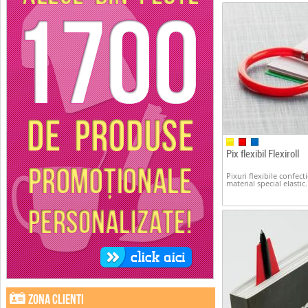
Pix flexibil Flexiroll
Pixuri flexibile confect
material special elastic.
Zona clienti