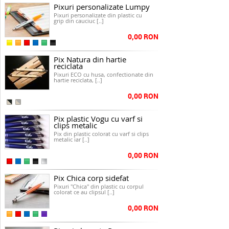
Pixuri personalizate Lumpy
Pixuri personalizate din plastic cu
grip din cauciuc [..]
0,00 RON
Pix Natura din hartie
reciclata
Pixuri ECO cu husa, confectionate din
hartie reciclata, [..]
0,00 RON
Pix plastic Vogu cu varf si
clips metalic
Pix din plastic colorat cu varf si clips
metalic iar [..]
0,00 RON
Pix Chica corp sidefat
Pixuri "Chica" din plastic cu corpul
colorat ce au clipsul [..]
0,00 RON