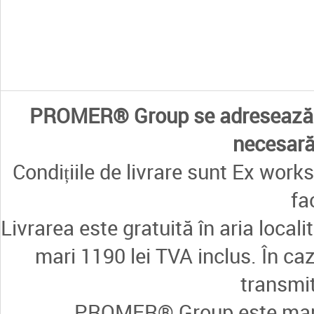
PROMER® Group se adresează e
necesară 
Condițiile de livrare sunt Ex works
fa
Livrarea este gratuită în aria loca
mari 1190 lei TVA inclus. În ca
transmi
PROMER® Group este marcă