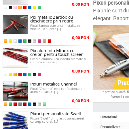
Pixuri personal
0,00 RON
Pixurile sunt di
Pix metalic Zardox cu
elegant. Raportu
deschidere prin rotire
Pixul Zardox este unul metalic, ce
vine in 10 nuante [..]
0,00 RON
Pix aluminiu Minox cu
creion pentru touch screen
Pix din aluminiu cu insertii cromate si
cu mina albastra. [..]
0,00 RON
Pre
Pixuri metalice Channel
Pixul "Channel" este confectionat din
aluminiu lacuit. [..]
* preţ pe bucată, 
*preţurile n
0,00 RON
Pixuri personalizate Swell
Dimensiuni :
Pixuri "Swell" din plastic transparent
cu corp colorat, [..]
Personalizare :