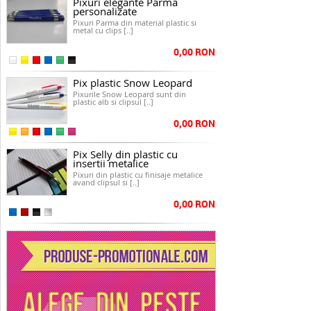
Pixuri elegante Parma
personalizate
Pixuri Parma din material plastic si
metal cu clips [..]
0,00 RON
Pix plastic Snow Leopard
Pixurile Snow Leopard sunt din
plastic alb si clipsul [..]
0,00 RON
Pix Selly din plastic cu
insertii metalice
Pixuri din plastic cu finisaje metalice
avand clipsul si [..]
0,00 RON