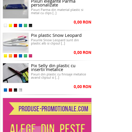
Pixuri elegante Parma
personalizate
Pixuri Parma din material plastic si
metal cu clips [..]
0,00 RON
Pix plastic Snow Leopard
Pixurile Snow Leopard sunt din
plastic alb si clipsul [..]
0,00 RON
Pix Selly din plastic cu
insertii metalice
Pixuri din plastic cu finisaje metalice
avand clipsul si [..]
0,00 RON