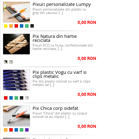
Pixuri personalizate Lumpy
Pixuri personalizate din plastic cu
grip din cauciuc [..]
0,00 RON
Pix Natura din hartie
reciclata
Pixuri ECO cu husa, confectionate din
hartie reciclata, [..]
0,00 RON
Pix plastic Vogu cu varf si
clips metalic
Pix din plastic colorat cu varf si clips
metalic iar [..]
0,00 RON
Pix Chica corp sidefat
Pixuri "Chica" din plastic cu corpul
colorat ce au clipsul [..]
0,00 RON