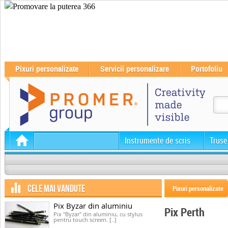
Pixuri personalizate
Servicii personalizare
Portofoliu
Instrumente de scris
Truse
CELE MAI VANDUTE
Pixuri personalizate
Pix Byzar din aluminiu
Pix Perth
Pix "Byzar" din aluminiu, cu stylus
pentru touch screen. [..]