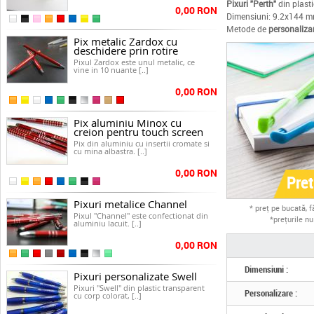
Pixuri "Perth"
din plasti
0,00 RON
Dimensiuni: 9.2x144 
Metode de
personaliza
Pix metalic Zardox cu
deschidere prin rotire
Pixul Zardox este unul metalic, ce
vine in 10 nuante [..]
0,00 RON
Pix aluminiu Minox cu
creion pentru touch screen
Pix din aluminiu cu insertii cromate si
cu mina albastra. [..]
0,00 RON
Pre
Pixuri metalice Channel
* preţ pe bucată, 
Pixul "Channel" este confectionat din
*preţurile n
aluminiu lacuit. [..]
0,00 RON
Dimensiuni :
Pixuri personalizate Swell
Pixuri "Swell" din plastic transparent
Personalizare :
cu corp colorat, [..]