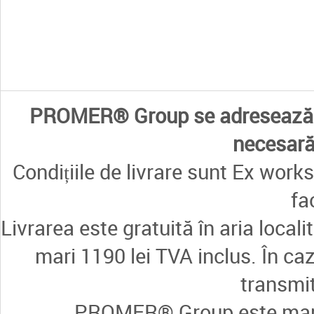
PROMER® Group se adresează e
necesară 
Condițiile de livrare sunt Ex works
fa
Livrarea este gratuită în aria loca
mari 1190 lei TVA inclus. În ca
transmi
PROMER® Group este marcă