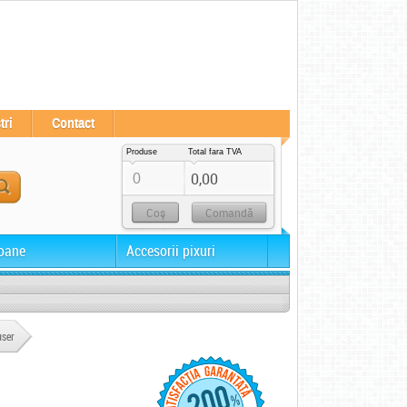
tri
Contact
Produse
Total fara TVA
0,00
0
Coş
Comandă
oane
Accesorii pixuri
user