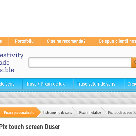
e
Portofoliu
Cine ne recomanda?
Ce spun clientii nos
de scris
Truse / Pixuri de lux
Truse seturi de scris
Crei
Pixuri personalizate
Instrumente de scris
Pixuri metalice
Pix touch screen D
Pix touch screen Duser