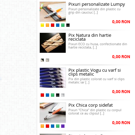
Pixuri personalizate Lumpy
Pixuri personalizate din plastic cu
grip din cauciuc [..]
0,00 RON
Pix Natura din hartie
reciclata
Pixuri ECO cu husa, confectionate din
hartie reciclata, [..]
0,00 RON
Pix plastic Vogu cu varf si
clips metalic
Pix din plastic colorat cu varf si clips
metalic iar [..]
0,00 RON
Pix Chica corp sidefat
Pixuri "Chica" din plastic cu corpul
colorat ce au clipsul [..]
0,00 RON