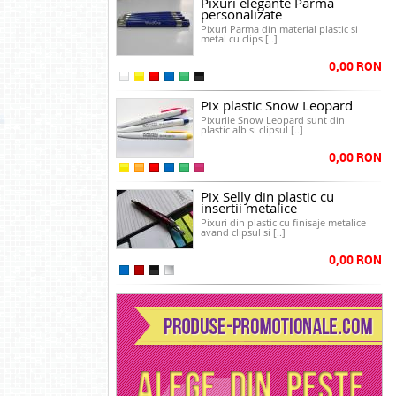
Pixuri elegante Parma
personalizate
Pixuri Parma din material plastic si
metal cu clips [..]
0,00 RON
Pix plastic Snow Leopard
Pixurile Snow Leopard sunt din
plastic alb si clipsul [..]
0,00 RON
Pix Selly din plastic cu
insertii metalice
Pixuri din plastic cu finisaje metalice
avand clipsul si [..]
0,00 RON