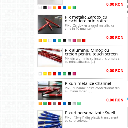
0,00 RON
Pix metalic Zardox cu
deschidere prin rotire
Pixul Zardox este unul metalic, ce
vine in 10 nuante [..]
0,00 RON
Pix aluminiu Minox cu
creion pentru touch screen
Pix din aluminiu cu insertii cromate si
cu mina albastra. [..]
0,00 RON
Pixuri metalice Channel
Pixul "Channel" este confectionat din
aluminiu lacuit. [..]
0,00 RON
Pixuri personalizate Swell
Pixuri "Swell" din plastic transparent
cu corp colorat, [..]